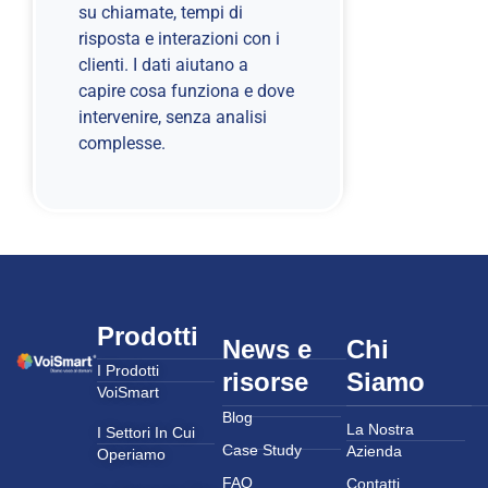
su chiamate, tempi di
risposta e interazioni con i
clienti. I dati aiutano a
capire cosa funziona e dove
intervenire, senza analisi
complesse.
Prodotti
News e
Chi
I Prodotti
risorse
Siamo
VoiSmart
Blog
La Nostra
I Settori In Cui
Case Study
Azienda
Operiamo
FAQ
Contatti