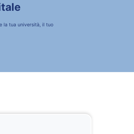
itale
la tua università, il tuo