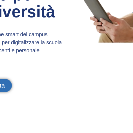
iversità
ione smart dei campus
 per digitalizzare la scuola
ocenti e personale
ta