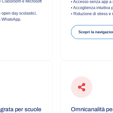
e Classroom e Microsoft
• Accesso senza app a 
• Accoglienza intuitiva p
 open day scolastici.
• Riduzione di stress e 
ia WhatsApp.
Scopri la navigazio
egrata per scuole
Omnicanalità per