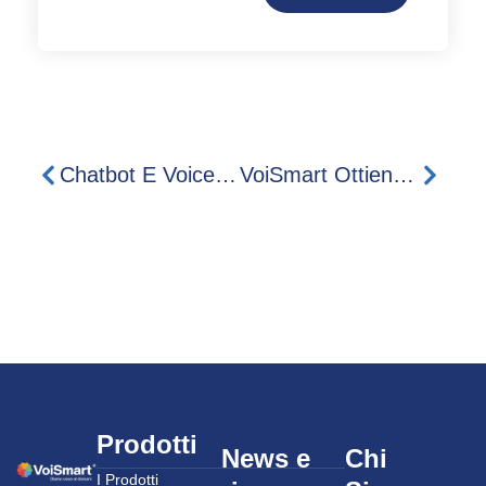
Chatbot E Voicebot AI: Il Futuro Del Servizio Clienti È Già Qui
VoiSmart Ottiene Il Badge EcoVadis Committed
Prodotti
News e
Chi
I Prodotti