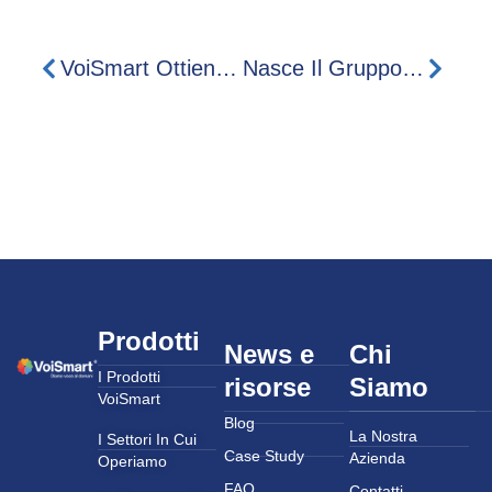
VoiSmart Ottiene Il Badge EcoVadis Committed
Nasce Il Gruppo VoiSmart
Prodotti
News e
Chi
I Prodotti
risorse
Siamo
VoiSmart
Blog
La Nostra
I Settori In Cui
Case Study
Azienda
Operiamo
FAQ
Contatti