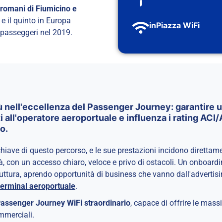
 romani di Fiumicino e
 e il quinto in Europa
inPiazza WiFi
 passeggeri nel 2019.
ù nell'eccellenza del Passenger Journey: garantire 
i all'operatore aeroportuale e influenza i rating ACI/A
o.
hiave di questo percorso, e le sue prestazioni incidono direttame
tà, con un accesso chiaro, veloce e privo di ostacoli. Un onboardi
uttura, aprendo opportunità di business che vanno dall'advertising
terminal aeroportuale
.
n Passenger Journey WiFi straordinario
, capace di offrire le mass
ommerciali.