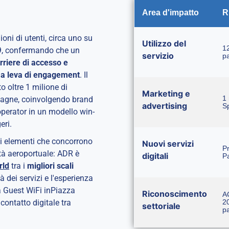
Area d'impatto
R
ioni di utenti, circa uno su
Utilizzo del
12
19, confermando che un
servizio
p
rriere di accesso e
 a leva di engagement
. Il
 oltre 1 milione di
Marketing e
1 
pagne, coinvolgendo brand
advertising
Sp
 operator in un modello win-
eri.
i elementi che concorrono
Nuovi servizi
Pr
lità aeroportuale: ADR è
digitali
Pa
rld
tra i
migliori scali
à dei servizi e l'esperienza
ma Guest WiFi inPiazza
Riconoscimento
AC
20
contatto digitale tra
settoriale
p