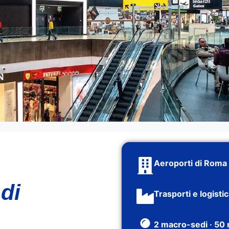
Aeroporti di Roma 
di
Trasporti e logisti
2 macro-sedi · 50 