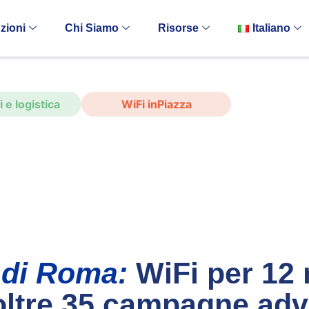
zioni
Chi Siamo
Risorse
Italiano
 e logistica
WiFi inPiazza
 di Roma:
WiFi per 12 m
 oltre 35 campagne adv