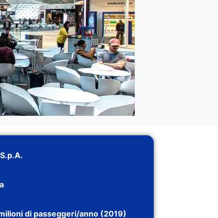
S.p.A.
ca
milioni di passeggeri/anno (2019)