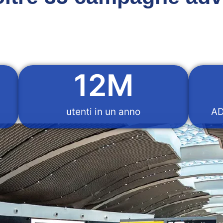
12
M
utenti in un anno
AD