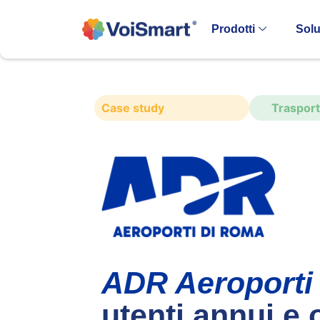
Prodotti
Solu
Case study
Trasporti
ADR Aeroporti
utenti annui e