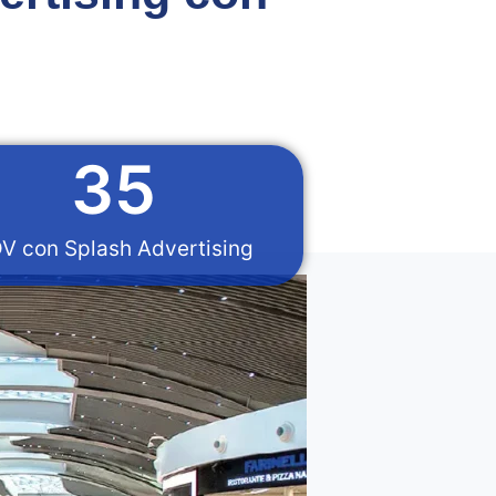
35
V con Splash Advertising