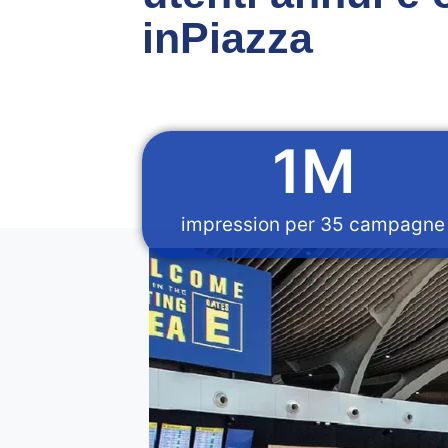
inPiazza
1
M
impression per 35 campagne