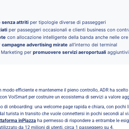
senza attriti
per tipologie diverse di passeggeri
iati
per passeggeri occasionali e clienti business con contra
ete
con allocazione intelligente della banda anche nelle ore
r
campagne advertising mirate
all’interno dei terminal
y Marketing per
promuovere servizi aeroportuali
aggiuntivi
n modo efficiente e mantenerne il pieno controllo, ADR ha scelto 
con VoiSmart per costruire un ecosistema di servizi a valore agg
so di onboarding: una welcome page rapida e chiara, con pochi liv
dal turista in transito che vuole connettersi in pochi secondi al v
ttaforma inPiazza
ha permesso di rispondere a entrambe le esige
 utilizzato da 12 milioni di utenti, circa 1 passeggero su 4.